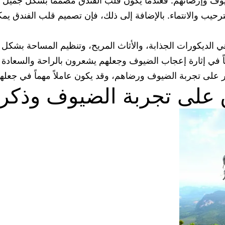
يوف وإرضائهم. فعندما يكون قلب الفندق مصمماً بشكل جميل و
حيب والانتماء. بالإضافة إلى ذلك، فإن تصميم قلب الفندق يم
ي الديكورات الجذابة، والأثاث المريح، وتنظيم المساحة بشك
اً في إثارة إعجاب الضيوف وجعلهم يشعرون بالراحة والسعادة 
بير على تجربة الضيوف ورضاهم، وقد يكون عاملاً مهماً في جعل
ق على تجربة الضيوف وذكري