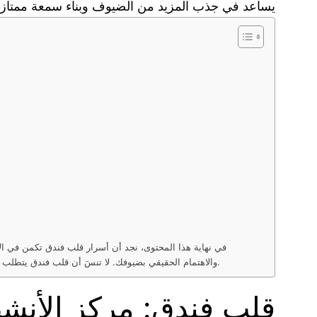
يساعد في جذب المزيد من الضيوف وبناء سمعة ممتازة
في نهاية هذا المحتوى، نجد أن أسرار قلب فندق تكمن في ال
والاهتمام الحقيقي بضيوفك. لا تنسَ أن قلب فندق يتطلب إدارة متفانية وفريق عمل متحمس لتقديم أفضل الخدمات. اجعل الجودة والاحترافية هدفك الأسمى، وتذكّر دائمًا أن الضيافة تبدأ من القلب.
قلب فندق: مركز الأنش