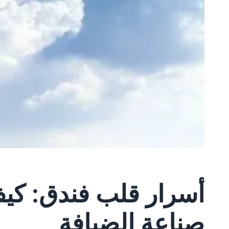
أسرار قلب فندق: ك
صناعة الضيافة