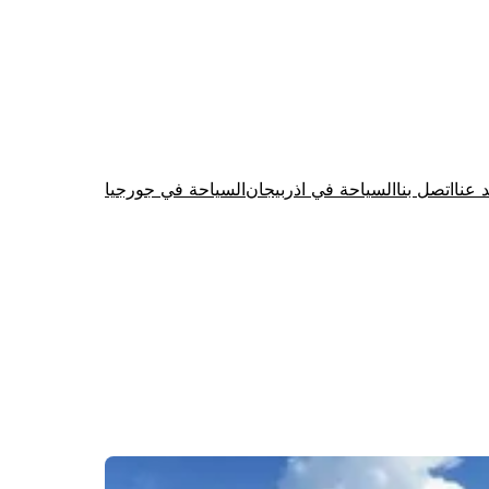
د عنا
اتصل بنا
السياحة في اذربيجان
السياحة في جورجيا
Firewood for Sale Near Me