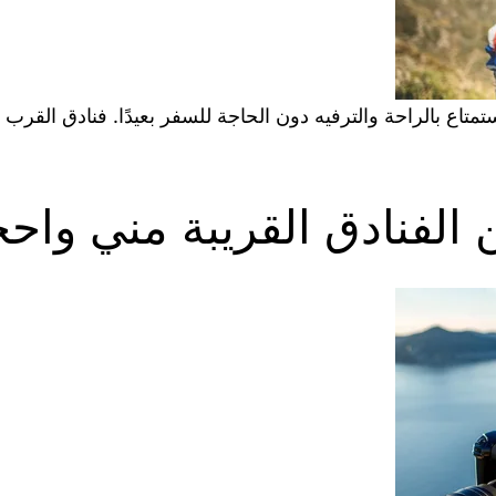
اع بالراحة والترفيه دون الحاجة للسفر بعيدًا. فنادق القرب 
فنادق القريبة مني واحجز