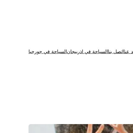
د عنا
اتصل بنا
السياحة في اذربيجان
السياحة في جورجيا
Firewood for Sale Near Me