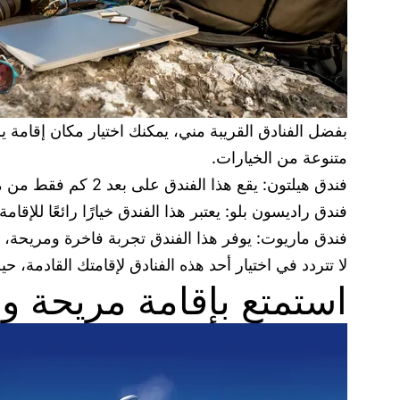
بفضل الفنادق القريبة مني، يمكنك اختيار مكان إقامة
متنوعة من الخيارات.
فندق هيلتون: يقع هذا الفندق على بعد 2 كم فقط من موقعك ويوفر غرف فاخرة ومجهزة بأحدث وسائل الراحة والرفاهية.
فندق راديسون بلو: يعتبر هذا الفندق خيارًا رائعًا للإ
فندق ماريوت: يوفر هذا الفندق تجربة فاخرة ومريحة، و
لا تتردد في اختيار أحد هذه الفنادق لإقامتك القادمة، 
استمتع بإقامة مريحة 