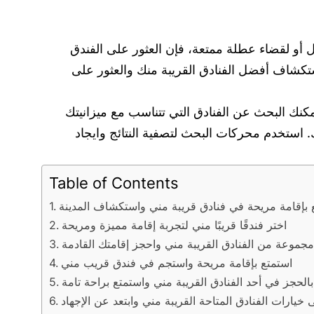
و لقضاء عطلة ممتعة، فإن العثور على الفندق
تكشاف أفضل الفنادق القريبة منك والعثور على
عثور على الفنادق القريبة منك من خلال مواقع الحجز عبر الإنترنت مثل Booking.com أو Expedia.com. يمكنك البحث عن الفنادق التي تتناسب مع ميزانيتك
. استخدم محركات البحث لتصفية النتائج وايجاد
Table of Contents
 بإقامة مريحة في فنادق قريبة مني واستكشاف المدينة
اختر فندقًا قريبًا مني لتجربة إقامة مميزة ومريحة
موعة من الفنادق القريبة مني واحجز إقامتك القادمة
استمتع بإقامة مريحة واستجم في فندق قريب مني
الحجز في أحد الفنادق القريبة مني واستمتع براحة تامة
خيارات الفنادق المتاحة القريبة مني وابتعد عن الإجهاد