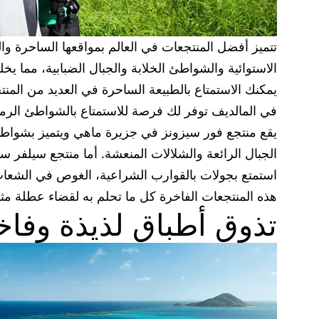
تتميز أفضل المنتجعات في العالم بمواقعها الساحرة وال
الاستوائية والشواطئ الخلابة والجبال الضبابية، مما يخ
يمكنك الاستمتاع بالطبيعة الساحرة في العديد من المن
في المالديف توفر لك فرصة للاستمتاع بالشواطئ الرملية 
يقع منتجع فور سيزونز في جزيرة ماهي ويتميز بشواطئه ال
الجبال الرائعة والشلالات المنعشة. أما منتجع سيلفر سا
استمتع بجولات بالقوارب الشراعية، الغوص في الشعاب 
هذه المنتجعات الفاخرة كل ما تحلم به لقضاء عطلة مثا
تذوق أطباق لذيذة وفاخ