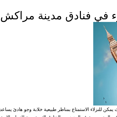
وء في فنادق مدينة مراكش
يمكن للنزلاء الاستمتاع بمناظر طبيعية خلابة وجو هادئ يساعده