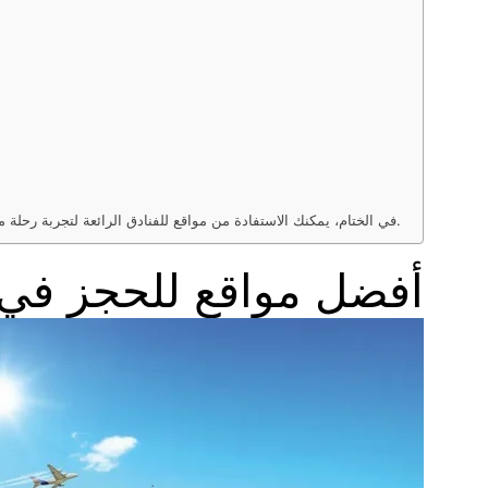
في الختام، يمكنك الاستفادة من مواقع للفنادق الرائعة لتجربة رحلة ممتعة ومريحة. سواءً كنت تبحث عن فندق فاخر أو ميزانية محدودة، فإن هذه المواقع توفر لك العديد من الخيارات المناسبة لرحلتك القادمة.
أفضل مواقع للحجز في ا