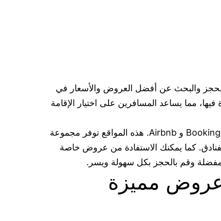
ة الحجز والبحث عن أفضل العروض والأسعار في
فيها، مما يساعد المسافرين على اختيار الإقامة
يمكنك العثور على أفضل العروض لحجز الفنادق حول العالم عبر مواقع مثل Booking.com، Expedia، Hotels.com، Agoda و Airbnb. هذه المواقع توفر مجموعة
لفنادق. كما يمكنك الاستفادة من عروض خاصة
مفضلة وقم بالحجز بكل سهولة ويسر.
 عروض مميزة