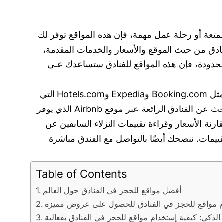
متعة أو رحلة عمل مهمة، فإن هذه المواقع توفر لك
نادق من حيث الموقع والأسعار والخدمات المقدمة،
حدودة، فإن هذه المواقع للفنادق ستساعدك على
بالطبع، هناك العديد من المواقع الموثوقة والممتازة لحجز الفنادق الرائعة لرحلتك القادمة. يمكنك الاطلاع على مواقع مثل Booking.com وExpedia وHotels.com التي
توفر مجموعة واسعة من الفنادق في جميع أنحاء العالم، بمختلف فئات الأسعار والمرافق المتاحة. كما يمكنك أيضًا البحث عن الفنادق الرائعة عبر موقع Airbnb الذي يوفر
ة الأسعار وقراءة تقييمات النزلاء السابقين عن
الحجوزات الأخرى مثل TripAdvisor وTrivago لمقارنة الأسعار والتقييمات. ننصحك أيضًا بالتواصل مع الفندق مباشرة
Table of Contents
أفضل مواقع للحجز في الفنادق حول العالم
 مواقع للحجز في الفنادق للحصول على عروض مميزة
الذكي: كيفية إستخدام مواقع للحجز في الفنادق بفعالية