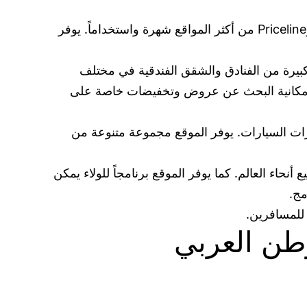
مع تزايد الطلب على السفر والسياحة في العالم العربي، أصبحت مواقع حجز الفنادق مثل Hotels.com وHotwire وPriceline من أكثر المواقع شهرة واستخداماً. يوفر
جموعة كبيرة من الفنادق والشقق الفندقية في مختلف
موقع إمكانية البحث عن عروض وتخفيضات خاصة على
لات الجوية وحجوزات السيارات. يوفر الموقع مجموعة متنوعة من
 جميع أنحاء العالم. كما يوفر الموقع برنامجاً للولاء يمكن
مج.
للمسافرين.
طن العربي