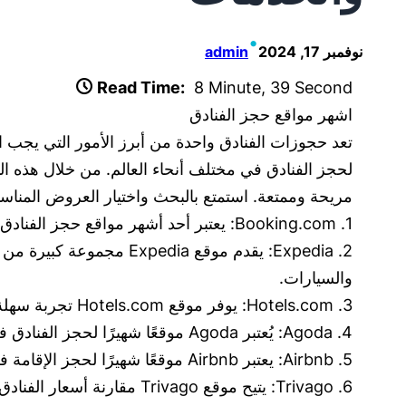
•
نوفمبر 17, 2024
admin
Read Time:
8 Minute, 39 Second
اشهر مواقع حجز الفنادق
تعد حجوزات الفنادق واحدة من أبرز الأمور التي يجب 
مريحة وممتعة. استمتع بالبحث واختيار العروض المناسب
1. Booking.com: يعتبر أحد أشهر مواقع حجز الفنادق على الإنترنت، حيث يوفر تشكيلة واسعة من الفنادق بأسعار مناسبة وخدمات متنوعة.
2. Expedia: يقدم موقع a
والسيارات.
3. Hotels.com: يوفر موقع Hotels.com تجربة سهلة وممتعة لحجز الفنادق، مع إمكانية الحصول على خصومات وعروض حصرية لأعضائه.
4. Agoda: يُعتبر Agoda موقعًا شهيرًا لحجز الفنادق في آسيا، ولكنه يوفر أيضًا خيارات متنوعة في جميع أنحاء العالم بأسعار تنافسية.
5. Airbnb: يعتبر Airbnb موقعًا شهيرًا لحجز الإقامة في الشقق والمنازل الخاصة، مما يتيح للمسافرين تجربة فريدة ومريحة خلال رحلاتهم.
6. Trivago: يتيح موقع Trivago مقارنة أسعار الفنادق من عدة مواقع حجز مختلفة، مما يساعد الزوار على اختيار أفضل العروض والخدمات.