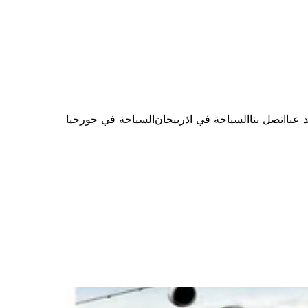
د عنا
اتصل بنا
السياحة في اذربيجان
السياحة في جورجيا
Firewood for Sale Near Me