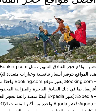
هذه المواقع بتوفير أسعار تنافسية وخيارات متعددة لل
– king.com
أفريقيا، بما في ذلك الفنادق الفاخرة والميزانية المحدود
– Expedia: يُعتبر Expedia أيضًا منصة رائعة لحجز الفنادق في مختلف دول الشرق الأوسط وشمال أفريقيا، ويتميز الموقع بتقديم عروض خاصة وخصومات للمسافرين.
– Agoda: تُعتبر Agoda واحدة من أ