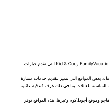
عند البحث عن فندق مناسب للعائلة في الوطن العربي، يمكن الاستعانة بمواقع متخصصة مثل RoomsXXL وFamilyVacationCritic وKid & Coe التي تقدم خيارات
ك بعض المواقع التي تتميز بتقديم خدمات ممتازة
 المناسبة للعائلات بما في ذلك غرف فندقية عائلية
اجو وموقع أجودا.كوم وغيرها. هذه المواقع توفر