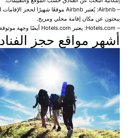
إمكانية البحث عن الفنادق حسب الموقع والتقييمات.
– Airbnb: يُعتبر Airbnb موقعًا ش
يبحثون عن مكان إقامة محلي ومريح.
– Hotels.com: يعتبر Hotels.com أيضًا وجهة موثوقة لحجز الفنادق في المنطقة، ويوفر مجموعة واسعة من الخيارات بأسعار متنوعة ومناسبة لجميع أنواع المسافرين.
أشهر مواقع حجز الفناد