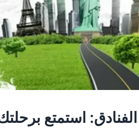
لحجز الفنادق: استمتع برح