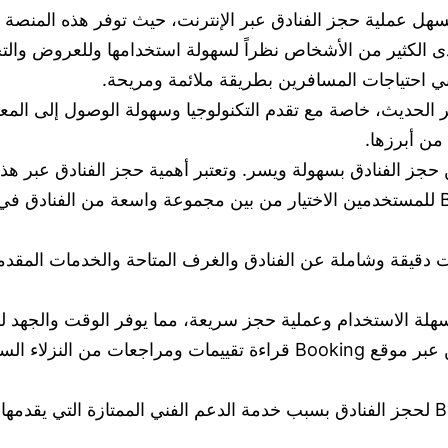
لكترونية التي تسهل عملية حجز الفنادق عبر الإنترنت، حيث توفر هذه ا
 من الخيارات المفضلة لدى الكثير من الأشخاص نظراً لسهولة استخدامها و
صر الحديث، خاصة مع تقدم التكنولوجيا وسهولة الوصول إلى المع
– توفر مجموعة كبيرة من الفنادق: يتيح موقع Booking للمستخدمين الاختيار من بين مجموع
مات شاملة: يوفر موقع Booking معلومات دقيقة وشاملة عن الفنادق والغرف المتاحة
– تقييمات ومراجعات المستخدمين: يمكن للمستخدمين عبر موقع Booking قرا
وبالإضافة إلى ذلك، يعتمد الكثيرون على موقع Booking لحجز الفنادق بسبب خدمة الدعم ال