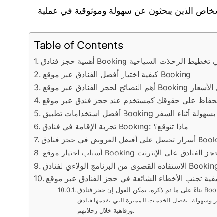
عبر موقع Booking يعتبر خيارًا ممتازًا للعديد من الأشخاص الذين يبحثون عن سهولة وموثوقية في عملية
Table of Contents
ية حجز فنادق Booking في تخطيط الرحلات السياحية
كيفية اختيار أفضل الفنادق عبر موقع Booking
ق عبر موقع Booking بأفضل الأسعار
Boo لحجز الفنادق بسهولة أثناء السفر
تجربة الإقامة في فنادق Booking: ماذا تتوقع؟
فضل العروض في حجز فنادق Booking
اب اختيار موقع Booking لحجز الفنادق على الإنترنت
ستفادة القصوى من البرنامج الولاءي لفنادق Booking
بناءً على ما تم ذكره، يمكن القول إن حجز فنادق Booking عبر الإنترنت يعد خياراً ممتازاً للمسافرين، حيث توفر لهم الفرصة للاختيار من بين مجموعة واسعة من الفنادق والمنتجعات بأسعار مخفضة ووفرة في
دمها فنادق booking، لا شك أنها تعد الخيار الأمثل للمسافرين الباحثين عن راحة
ورفاهية خلال رحلاتهم.