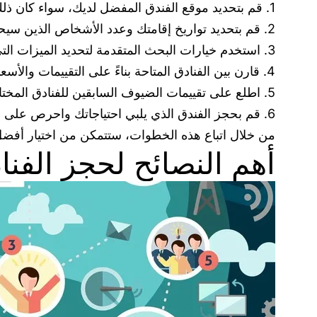
1. قم بتحديد موقع الفندق المفضل لديك، سواء كان ذلك في مدينة معينة أو قرب معلم سياحي معين.
2. قم بتحديد تواريخ إقامتك وعدد الأشخاص الذين سيحضرون معك.
3. استخدم خيارات البحث المتقدمة لتحديد الميزات التي ترغب فيها في الفندق مثل الإفطار المدرج أو حوض استحمام داخلي.
4. قارن بين الفنادق المتاحة بناءً على التقييمات والأسعار والمرافق المتاحة.
5. اطلع على تقييمات الضيوف السابقين للفنادق المختارة للحصول على رؤية شاملة عن تجربتهم.
6. قم بحجز الفندق الذي يلبي احتياجاتك واحرص على قراءة شروط الإلغاء والسياسات المالية.
من خلال اتباع هذه الخطوات، ستتمكن من اختيار أفضل الفنادق عبر موقع Booking بناءً ع
أهم النصائح لحجز الفنادق عبر موقع g