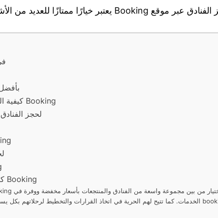
بناءً على الجوانب المذكورة أعلاه، يمكن القول بأن حجز الفنادق 
أهم
أهم النصائح لحجز الفناد
كيفية الحفاظ على حقوقك كمستخدم عند حجز فندق عبر موقع Booking
أفضل استخدامات تطبيق king
أسرار تحصل على أ
أسب
الا
كيفية تجنب الأخطاء الشائعة في حجز الفنادق عبر موقع Booking
الخدمات. كما تتيح لهم الحرية في اتخاذ القرارات والتخطيط لرحلاتهم بكل يسر وسهولة. بفضل الخدمات المميزة التي تق