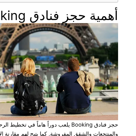
أهمية حجز فنادق Booking في تخطيط الرحلات السياحية
حجز فنادق Booking يلعب دوراً هاماً
والمنتجعات والشقق المفروشة. كما يتيح لهم مقارنة الأ