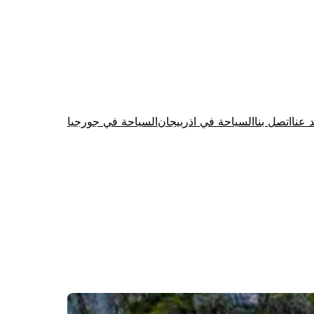
د عنا
اتصل بنا
السياحة في اذربيجان
السياحة في جورجيا
Firewood for Sale Near Me