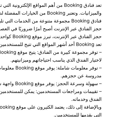
تعد فنادق Booking من أهم المواقع الإ
والميزانيات. وتعتبر Booking
فنادق Booking مجموعة متنوعة من الخدمات التي تلبي احتياجات المسافرين بطريقة ملائمة ومريحة.
حجز الفنادق عبر الإنترنت أصبح أمرًا ضروريًا في الع
حجز الفنادق عبر الإنترنت، تبرز موقع Booking كواحد من أبرزها.
تعد Booking أحد أشهر المواقع التي تتيح للمستخدمين حجز الفنادق بسهولة ويسر. وتعتبر أهمية حجز الفنادق عبر هذا الموقع تتمثل في العديد من الجوانب، منها:
لاختيار الفندق الذي يناسب احتياجاتهم وميزانيتهم.
– توفر معلو
مدروسة عن حجزهم.
– سهولة وسرعة الحجز: يوفر موقع Booking واجهة سهلة الاستخدام وعملية حجز سريعة، مما يوفر الوقت والجهد للمستخدمين.
الفندق وخدماته.
التي يقدمها للمستخدمين.