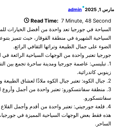
•
مارس 1, 2025
admin
Read Time:
7 Minute, 48 Second
السياحة في جورجيا تعد واحدة من أفضل الخيارات للمس
السياحية الشهيرة في منطقة القوقاز، حيث تتميز بتنو
الضوء على جمال الطبيعة وتراثها الثقافي الرائع.
جورجيا تعتبر واحدة من الوجهات السياحية الرائعة في 
1. تبليسي: عاصمة جورجيا ومدينة ساحرة تجمع بين التقا
زينوبي كاتدرائية.
2. جبال الكوه: تعتبر جبال الكوه ملاذًا لعشاق الطبيعة ومحبي الرياضات الخارجية. يمكنك هنا التمتع بالمناظر الخلابة والقيام برحلات المشي وركوب الدراجات الجبلية.
3. منطقة سفانتسكورو: تعتبر واحدة من أجمل وأروع ا
سفانتسكورو.
4. قلعة جورجيتي: تعتبر واحدة من أقدم وأجمل القلاع في جورجيا، وتقع على بعد حوالي 11 كيلومتراً من مدينة مستخثا.
هذه فقط بعض الوجهات السياحية المميزة في جورجيا، وه
الساحر.