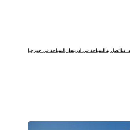
د عنا
اتصل بنا
السياحة في اذربيجان
السياحة في جورجيا
Firewood for Sale Near Me