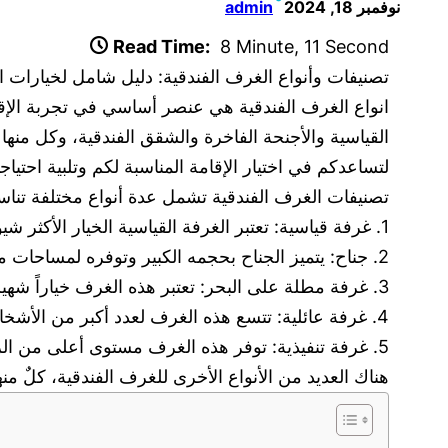
نوفمبر 18, 2024
admin
Read Time:
8 Minute, 11 Second
تصنيفات وأنواع الغرف الفندقية: دليل شامل لخيارات ال
انواع الغرف الفندقية هي عنصر أساسي في تجربة الإقا
القياسية والأجنحة الفاخرة والشقق الفندقية، وكل منها 
لتساعدكم في اختيار الإقامة المناسبة لكم وتلبية احتياج
تصنيفات الغرف الفندقية تشمل عدة أنواع مختلفة تناسب
1. غرفة قياسية: تعتبر الغرفة القياسية الخيار الأكثر شيوعاً في الفنادق، وتتميز بحجمها الصغير وتوفيرها لجميع وسائل الراحة الأساسية.
2. جناح: يتميز الجناح بحجمه الكبير وتوفره لمساحات معيشة منفصلة، ويعتبر خياراً مثالياً للنزلاء الذين يبحثون عن الراحة والخصوصية.
3. غرفة مطلة على البحر: تعتبر هذه الغرف خياراً شهيراً بين النزلاء الذين يرغبون في الاستمتاع بإطلالة خلابة على المحيط أو البحر.
4. غرفة عائلية: تتسع هذه الغرف لعدد أكبر من الأشخاص، مما يجعلها خياراً مثالياً للعائلات أو المجموعات الكبيرة.
5. غرفة تنفيذية: توفر هذه الغرف مستوى أعلى من الراحة والخدمات، وتعتبر مثالية لرجال الأعمال والنزلاء الذين يبحثون عن تجربة فندقية فاخرة.
هناك العديد من الأنواع الأخرى للغرف الفندقية، كلٌ م