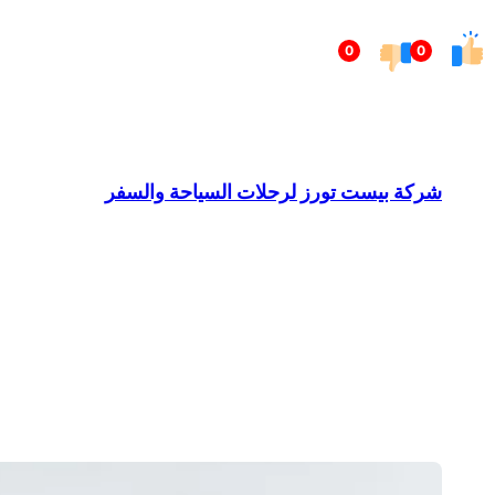
تخطى
0
0
إلى
المحتوى
شركة بيست تورز لرحلات السياحة والسفر
Barndominium for Sale