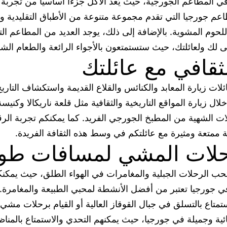
ي المطاعم الجورجية، حيث يُعد الأكل جزءاً أساسياً من تجربة
عم جورجيا التي تقدم مجموعة متنوعة من الأطباق التقليدية وال
لحوم المشوية. بالإضافة إلى ذلك، يوجد العديد من المطاعم التي
 لك ولعائلتك، حيث ستستمتعون بالأجواء الرائعة والطعام الش
قافي مع عائلتك
ات زيارة المعابد والكنائس والقلاع القديمة واستكشاف التاريخ
 زيارة المواقع التاريخية والثقافية مثل قلعة ناريكالا وكنيسة
ولات الشهية من المطبخ الجورجي الفريد. كما يمكنكم تجربة ال
 ممتعة ومثيرة مع عائلتكم في وسط هذه الثقافة الفريدة.
حلات المشي لمسافات طوي
التي تحب الرحلات الجبلية والمغامرات في الهواء الطلق، حيث ي
ورجيا تعتبر من أفضل الأنشطة لمحبي الطبيعة والمغامرة. تتم
متاع بالتسلق في جبال القوقاز العالية أو القيام برحلات مشي 
ة وجميلة في جورجيا، حيث يمكنهم التحدي والاستمتاع بالمناظر