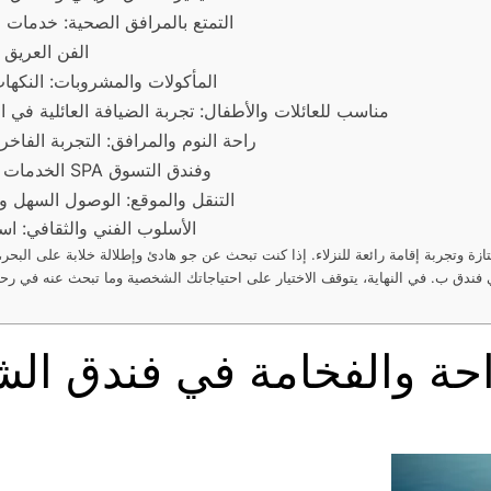
التمتع بالمرافق الصحية: خدمات ال
الفن العريق 
المأكولات والمشروبات: النكهات
مناسب للعائلات والأطفال: تجربة الضيافة العائلية في
راحة النوم والمرافق: التجربة الفاخر
الخدمات الإضافية والمرافق: استمتع بالرفاهية والترفيه في فندق SPA وفندق التسوق
التنقل والموقع: الوصول السهل و
الأسلوب الفني والثقافي: اس
 وتجربة إقامة رائعة للنزلاء. إذا كنت تبحث عن جو هادئ وإطلالة خلابة على البحر، ف
فندق ب. في النهاية، يتوقف الاختيار على احتياجاتك الشخصية وما تبحث عنه في رحل
راحة والفخامة في فندق ا