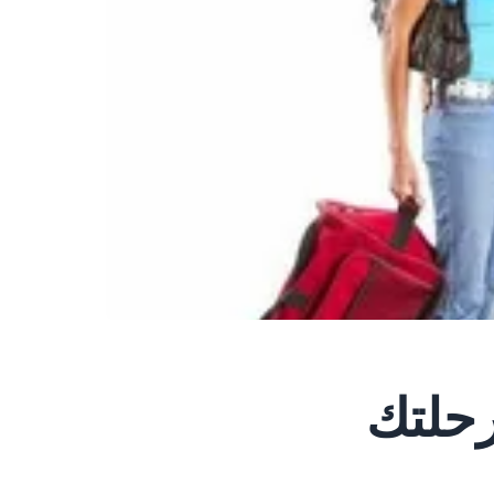
رحلتك