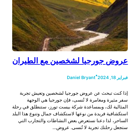
عروض جورجيا لشخصين مع الطيران
•
فبراير 18, 2024
Daniel Bryant
إذا كنت تبحث عن عروض جورجيا لشخصين وتعيش تجربة
سفر مثيرة ومغامرة لا تُنسى، فإن جورجيا هي الوجهة
المثالية لك، وبمساعدة شركة بيست تورز، ستنطلق في رحلة
استكشافية فريدة من نوعها لاستكشاف جمال وتنوع هذا البلد
الساحر، لذا دعنا نستعرض بعض النشاطات والتجارب التي
ستجعل رحلتك تجربة لا تُنسى. عروض…