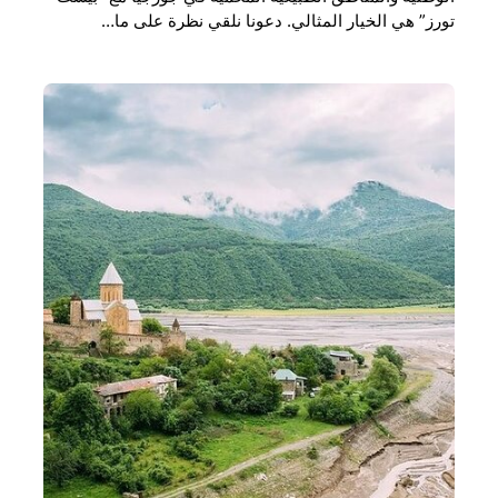
تورز” هي الخيار المثالي. دعونا نلقي نظرة على ما…