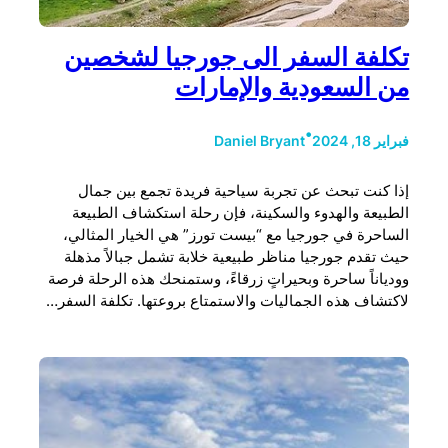
تكلفة السفر الى جورجيا لشخصين
من السعودية والإمارات
•
فبراير 18, 2024
Daniel Bryant
إذا كنت تبحث عن تجربة سياحية فريدة تجمع بين جمال
الطبيعة والهدوء والسكينة، فإن رحلة استكشاف الطبيعة
الساحرة في جورجيا مع “بيست تورز” هي الخيار المثالي،
حيث تقدم جورجيا مناظر طبيعية خلابة تشمل جبالاً مذهلة
وودياناً ساحرة وبحيراتٍ زرقاءً، وستمنحك هذه الرحلة فرصة
لاكتشاف هذه الجماليات والاستمتاع بروعتها. تكلفة السفر…