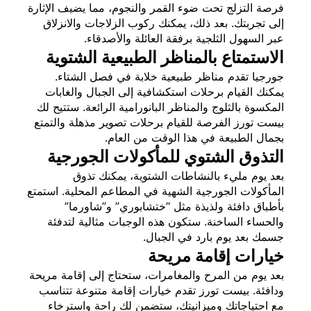
فرصة التزلج تحت ضوء القمر والنجوم، مما يضيف الإثارة
إلى تجربتك. بعد ذلك، يمكنك ركوب الزلاجات والانزلاق
عبر السهول الثلجية برفقة العائلة والأصدقاء.
الاستمتاع بالمناظر الطبيعية الشتوية
جورجيا تقدم مناظر طبيعية خلابة في فصل الشتاء.
يمكنك القيام برحلات استكشافية إلى الجبال والغابات
المكسوة بالثلوج والمناظر البانورامية الرائعة. ستتيح لك
بيست تورز الفرصة للقيام برحلات تصوير مذهلة والتمتع
بجمال الطبيعة في هذا الوقت من العام.
التذوق الشتوي للمأكولات الجورجية
بعد يوم مليء بالنشاطات الشتوية، يمكنك تذوق
المأكولات الجورجية الشهية في المطاعم المحلية. استمتع
بأطباق دافئة ولذيذة مثل “ختشابوري” و”شاورما”
والحساء الساخنة. ستكون هذه الوجبات مثالية لتدفئة
جسمك بعد يوم بارد في الجبال.
خيارات إقامة مريحة
بعد يوم من المرح والمغامرات، ستحتاج إلى إقامة مريحة
ودافئة. بيست تورز تقدم خيارات إقامة متنوعة تتناسب
مع احتياجاتك وميزانيتك، ستضمن لك راحة واسترخاء