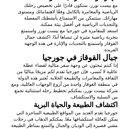
مع بيست تورز، ستكون قادرًا على تخصيص رحلتك
الرياضية والمغامرة بالكامل وفقًا لاهتماماتك ومستوى
مهاراتك. ستتمكن من الاستمتاع بأنشطتك المفضلة
والتحديات الرياضية في أفضل بيئة ممكنة.
استعد للمغامرة في جورجيا مع بيست تورز واستمتع
بتجربة رياضية مثيرة لن تنساها أبدًا. اكتشف جمال
القوقاز واستمتع بالتحديات والإثارة في هذه الوجهة
الفريدة.
جبال القوقاز في جورجيا
إذا كنتم تبحثون عن وجهة سفر مثالية لقضاء عطلة
عائلية لا تُنسى، فإن جورجيا تقدم لكم مزيجًا مثاليًا من
الثقافة والمغامرات والطبيعة الخلابة. تُعتبر هذه الدولة
في منطقة القوقاز واحدة من أروع الوجهات العائلية، ومع
شركة بيست تورز، يمكنكم تخطيط رحلة استثنائية تجمع
بين التسلية والاستكشاف.
اكتشاف الطبيعة والحياة البرية
جورجيا تقدم العديد من المواقع الطبيعية الساحرة التي
يمكن للعائلة استكشافها معًا. يمكنكم الذهاب في رحلات
مشي قصيرة إلى الوديان والجبال والتمتع بمناظر الطبيعة