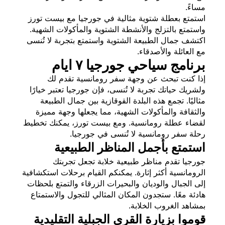
مساءً.
استمتع بعطلة شتوية مثالية في جورجيا مع بيست تورز
واستمتع بالتزلج والأنشطة الشتوية والمأكولات الشهية.
اكتشف جمال الطبيعة الشتوية واستمتع بتجربة لا تُنسى
مع العائلة والأصدقاء.
برنامج سياحي جورجيا ٧ ايام
إذا كنت تبحث عن وجهة سفر رومانسية تقدم لك
ولشريك حياتك تجربة لا تُنسى، فإن جورجيا تعتبر خيارًا
مثاليًا. تجمع هذه البلدة القوقازية بين جمال الطبيعة
والثقافة والمأكولات الشهية، مما يجعلها وجهة مميزة
لقضاء عطلة رومانسية. ومع بيست تورز، يمكنك تخطيط
رحلة سفر رومانسية لا تُنسى في جورجيا.
استمتع بأجمل المناظر الطبيعية
جورجيا تقدم مناظر طبيعية خلابة تجعل تجربتك
الرومانسية أكثر إثارة. يمكنكم القيام برحلات استكشافية
إلى الجبال والوديان والبحيرات الزرقاء والتمتع بلحظات
هادئة معًا. ستجدون المكان المثالي للتجول والاستمتاع
بمشاهد الغروب الخلابة.
قوموا بزيارة القرى الجبلية التقليدية