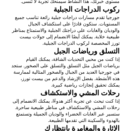
مستوى خبرتك، هذا النشاط سيمنحك تجربة لا تُنسى.
ركوب الدراجات الجبلية
جورجيا تقدم مسارات دراجات جبلية رائعة تناسب جميع
المستويات. ستكون قادرًا على استكشاف الجبال
والوديان والغابات على دراجتك الجبلية والاستمتاع بمناظر
طبيعية خلابة. يمكنك أيضًا الانضمام إلى جولات بيست
تورز المخصصة لركوب الدراجات الجبلية.
التسلق ورياضات الجبل
إذا كنت من محبي التحديات الشاقة، يمكنك القيام
برياضات الجبل مثل التسلق والتسلق على الصخور. ستجد
في جورجيا العديد من الجبال والصخور المثالية لممارسة
هذه الأنشطة. بفضل الإرشاد والدعم من بيست تورز،
يمكنك تحقيق إنجازات رياضية كبيرة.
رحلات المشي والاستكشاف
إذا كنت تبحث عن تجربة أكثر هدوءًا، يمكنك الانضمام إلى
رحلات المشي والاستكشاف في مناظر طبيعية ساحرة.
ستسير عبر الغابات الخضراء والوديان الجميلة وتستمتع
بالهدوء والسكينة التي تقدمها الطبيعة.
الإثارة والمغامرة بانتظارك