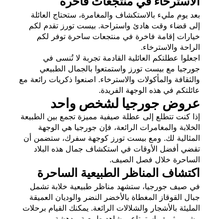
الاسترخاء في منتجعات فاخرة
بعد يوم مليء بالاستكشاف والمغامرة، ستحتاج العائلة
إلى قضاء وقت هادئ واستراحة. بيست تورز تقدم لكم
خيارات إقامة فاخرة في منتجعات ساحرة توفر لكم
الراحة والاسترخاء.
اجعلوا عطلتكم العائلية القادمة تجربة لا تُنسى في
جورجيا مع بيست تورز واستمتعوا بالجمال الطبيعي
والثقافة والمأكولات والاسترخاء. اصنعوا ذكريات رائعة مع
عائلتكم في هذه الوجهة الفريدة.
عروض جورجيا لشخص واحد
إذا كنت تتطلع إلى عطلة صيفية مميزة تجمع بين الطبيعة
الخلابة والمغامرات الرائعة، فإن جورجيا هي الوجهة
المثالية لك. ومع بيست تورز كوجهة سفرك، ستضمن أن
تقضي أفضل الأوقات في استكشاف جمال هذه البلاد
الساحرة خلال فصل الصيف.
اكتشاف المناظر الطبيعية الساحرة
في صيف جورجيا، ستشهد مناظر طبيعية خلابة تشمل
جبال القوقاز المغطاة بالأخضر النضر والوديان العميقة
المليئة بالأشجار والشلالات الرائعة. يمكنك القيام برحلات
مشي مثيرة واستمتاع بمشاهد طبيعية مدهشة.