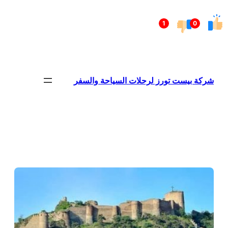
تخطى
إلى
1
0
المحتوى
شركة بيست تورز لرحلات السياحة والسفر
Firewood for Sale Near Me
Ditchit
Barndominium for Sale