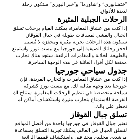
“ختشابوري” و”شاورما” و”خبز البوري” ستكون رحلة
لذيذة للأذواق.
الرحلات الجبلية المثيرة
إذا كنت من عشاق المغامرة، يمكنك القيام برحلات تسلق
الجبال والمشي لمسافات طويلة في جبال القوقاز.
ستكون هذه الرحلات تجربة مثيرة ومحفزة لا تُنسى.
احجز رحلتك الصيفية إلى جورجيا مع بيست تورز واستمتع
بالطبيعة الخلابة والمغامرات الرائعة. ستجد هناك تجارب
ممتعة لكل أفراد العائلة في هذه الوجهة الساحرة.
جدول سياحي جورجيا
إذا كنت من عشاق المغامرات والتجارب الفريدة، فإن
جورجيا تعد وجهة مثالية لك. مع بيست تورز كشركة
سياحة متخصصة في تنظيم الرحلات المغامرة، ستتاح لك
الفرصة للاستمتاع بتجارب مثيرة واستكشاف أماكن لم
تخطر على بالك.
تسلق جبال القوقاز
تعتبر جبال القوقاز في جورجيا واحدة من أفضل المواقع
لتسلق الجبال في العالم. يمكنك تجربة التسلق بمساعدة
مرشدين محليين محترفين واستكشاف قممها الرائعة