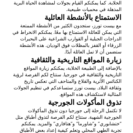
الخلابة. كما يمكنكم القيام بجولات لمشاهدة الحياة البرية
المذهلة في محميات طبيعية.
الاستمتاع بالأنشطة العائلية
مع بيست تورز، ستجدون الكثير من الأنشطة الممتعة
التي يمكن للعائلة الاستمتاع بها معًا. يمكنكم الانخراط في
الدراجات الجبلية أو القوارب الشراعية على البحيرات
الزرقاء أو القفز بالمظلات فوق الوديان. هذه الأنشطة
ستضمن أن لا تمل العائلة أبدًا.
زيارة المواقع التاريخية والثقافية
بالإضافة إلى الطبيعة الخلابة، يمكنكم زيارة المواقع
التاريخية والثقافية في جورجيا. ستتاح لكم الفرصة لرؤية
الكنائس الأثرية والقلاع والمتاحف التي تعكس تاريخ
وثقافة البلاد. بيست تورز ستساعدكم في تنظيم الجولات
المثالية لاستكشاف هذه المواقع.
تذوق المأكولات الجورجية
لا تكتمل الرحلة إلى جورجيا دون تذوق المأكولات
الجورجية الشهية. ستتاح لكم الفرصة لتذوق أطباق مثل
“ختشابوري” و”شاورما” و”هتافاري” والمزيد. يمكنكم
تجربة الطهي المحلي وتعلم كيفية إعداد بعض الأطباق