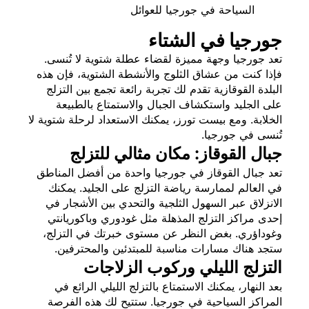
السياحة في جورجيا للعوائل
جورجيا في الشتاء
تعد جورجيا وجهة مميزة لقضاء عطلة شتوية لا تُنسى.
فإذا كنت من عشاق الثلوج والأنشطة الشتوية، فإن هذه
البلدة القوقازية تقدم لك تجربة رائعة تجمع بين التزلج
على الجليد واستكشاف الجبال والاستمتاع بالطبيعة
الخلابة. ومع بيست تورز، يمكنك الاستعداد لرحلة شتوية لا
تُنسى في جورجيا.
جبال القوقاز: مكان مثالي للتزلج
تعد جبال القوقاز في جورجيا واحدة من أفضل المناطق
في العالم لممارسة رياضة التزلج على الجليد. يمكنك
الانزلاق عبر السهول الثلجية والتحدي بين الأشجار في
إحدى مراكز التزلج المذهلة مثل غودوري وباكوريانتي
وغوداؤري. بغض النظر عن مستوى خبرتك في التزلج،
ستجد هناك مسارات مناسبة للمبتدئين والمحترفين.
التزلج الليلي وركوب الزلاجات
بعد النهار، يمكنك الاستمتاع بالتزلج الليلي الرائع في
المراكز السياحية في جورجيا. ستتيح لك هذه الفرصة