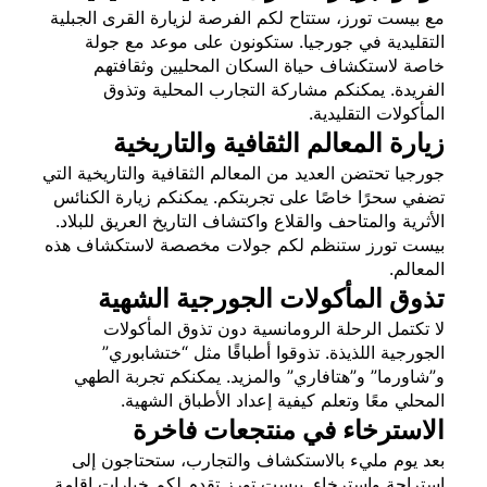
مع بيست تورز، ستتاح لكم الفرصة لزيارة القرى الجبلية
التقليدية في جورجيا. ستكونون على موعد مع جولة
خاصة لاستكشاف حياة السكان المحليين وثقافتهم
الفريدة. يمكنكم مشاركة التجارب المحلية وتذوق
المأكولات التقليدية.
زيارة المعالم الثقافية والتاريخية
جورجيا تحتضن العديد من المعالم الثقافية والتاريخية التي
تضفي سحرًا خاصًا على تجربتكم. يمكنكم زيارة الكنائس
الأثرية والمتاحف والقلاع واكتشاف التاريخ العريق للبلاد.
بيست تورز ستنظم لكم جولات مخصصة لاستكشاف هذه
المعالم.
تذوق المأكولات الجورجية الشهية
لا تكتمل الرحلة الرومانسية دون تذوق المأكولات
الجورجية اللذيذة. تذوقوا أطباقًا مثل “ختشابوري”
و”شاورما” و”هتافاري” والمزيد. يمكنكم تجربة الطهي
المحلي معًا وتعلم كيفية إعداد الأطباق الشهية.
الاسترخاء في منتجعات فاخرة
بعد يوم مليء بالاستكشاف والتجارب، ستحتاجون إلى
استراحة واسترخاء. بيست تورز تقدم لكم خيارات إقامة