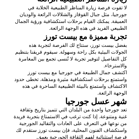
لا تفوت فرصة زيارة المناظر الطبيعية الخلابة في
جورجيا، مثل جبال القوقاز والشلالات الرائعة والوديان
العميقة. يمكنك القيام برحلات استكشافية ورؤية الجمال
الطبيعي الفريد في هذه الوجهة الرائعة.
تجربة مميزة مع بيست تورز
بفضل بيست تورز، ستتاح لك الفرصة لتجربة هذه
الجولات البيئية بكل راحة وسهولة. سيقوم فريقنا بتنظيم
كل التفاصيل لتوفير تجربة لا تُنسى تجمع بين المغامرة
والاسترخاء.
اكتشف جمال الطبيعة في جورجيا مع بيست تورز
واستمتع برحلات استكشافية مثيرة ومذهلة. تخطى حدود
الاكتشاف واستمتع بالبيئة الطبيعية الساحرة في هذه
الوجهة الرائعة.
شهر عسل جورجيا
تعد جورجيا واحدة من البلدان التي تتميز بتاريخ وثقافة
غنية ومتنوعة. إذا كنت ترغب في الاستمتاع بتجربة فريدة
من نوعها في التعرف على العادات والتقاليد الجورجية
واستكشاف الفنون المحلية، فإن بيست تورز ستقدم لك
فرصة استثنائية لفهم الثقافة الجورجية بعمق.