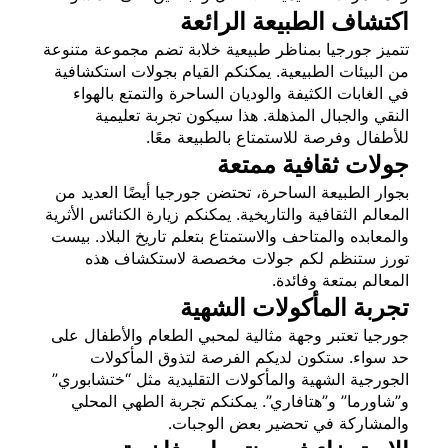
اكتشاف الطبيعة الرائعة
تتميز جورجيا بمناظر طبيعية خلابة تضم مجموعة متنوعة
من البيئات الطبيعية. يمكنكم القيام بجولات استكشافية
في الغابات الكثيفة والوديان الساحرة والتمتع بالهواء
النقي والجبال المذهلة. هذا سيكون تجربة تعليمية
للأطفال وفرصة للاستمتاع بالطبيعة معًا.
جولات ثقافية ممتعة
بجوار الطبيعة الساحرة، تحتضن جورجيا أيضًا العديد من
المعالم الثقافية والتاريخية. يمكنكم زيارة الكنائس الأثرية
والمعابده والمتاحف والاستمتاع بتعلم تاريخ البلاد. بيست
تورز ستنظم لكم جولات مخصصة لاستكشاف هذه
المعالم بمتعة وفائدة.
تجربة المأكولات الشهية
جورجيا تعتبر وجهة مثالية لمحبي الطعام والأطفال على
حد سواء. ستكون لديكم الفرصة لتذوق المأكولات
الجورجية الشهية والمأكولات التقليدية مثل “ختشابوري”
و”شاورما” و”هتافاري”. يمكنكم تجربة الطهي المحلي
والمشاركة في تحضير بعض الوجبات.