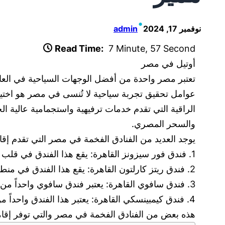
•
نوفمبر 17, 2024
admin
Read Time:
7 Minute, 57 Second
أوتيل في مصر
تعتبر مصر واحدة من أفضل الوجهات السياحية في العالم
عوامل تحقيق تجربة سياحية لا تُنسى في مصر هو اختيا
الراقية التي تقدم خدمات ترفيهية واستجمامية عالية
والسحر المصري.
يوجد العديد من الفنادق الفخمة في مصر التي تقدم إق
1. فندق فور سيزونز القاهرة: يقع هذا الفندق في قلب القاهرة ويتميز بديكور فاخر ومرافق رائعة بما في ذلك مسبح خارجي ومركز صحي.
2. فندق ريتز كارلتون القاهرة: يقع هذا الفندق في منطقة المعادي ويوفر إطلالات رائعة على نهر النيل وخدمة عالية الجودة.
3. فندق سافوي القاهرة: يعتبر فندق سافوي واحداً من أشهر الفنادق الفخمة في القاهرة ويتميز بموقعه المركزي وديكوره الرائع.
4. فندق كيمبينسكي القاهرة: يعتبر هذا الفندق واحداً من أكثر الفنادق الفخمة في مصر ويحتوي على مرافق ممتازة بما في ذلك مجموعة متنوعة من المطاعم والبارات.
هذه بعض من الفنادق الفخمة في مصر والتي توفر إقام