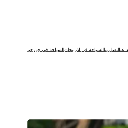
د عنا
اتصل بنا
السياحة في اذربيجان
السياحة في جورجيا
Firewood for Sale Near Me