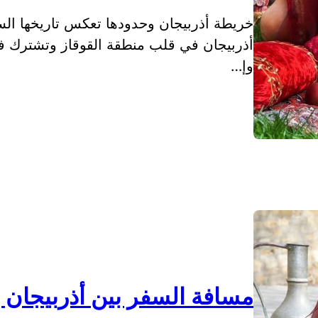
خريطة أذربيجان وحدودها تعكس تاريخها السي
أذربيجان في قلب منطقة القوقاز وتشترك ف
وإ…
مسافة السفر بين أذربيجان