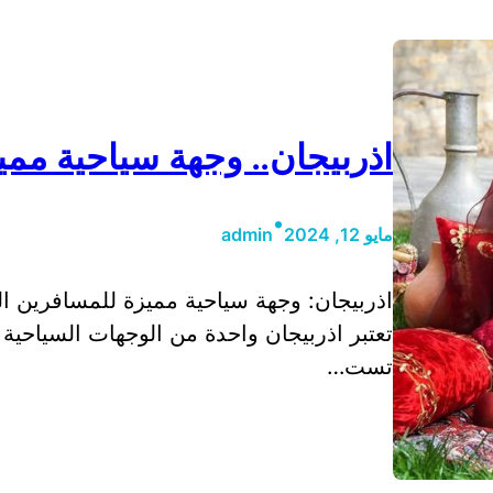
اذربيجان.. وجهة سياحية مم
•
مايو 12, 2024
admin
اذربيجان: وجهة سياحية مميزة للمسافرين ا
تعتبر اذربيجان واحدة من الوجهات السياحي
تست…