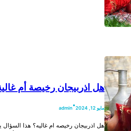
هل اذربيجان رخيصة أم غالية
•
مايو 12, 2024
admin
هل اذربيجان رخيصه ام غاليه؟ هذا السؤال يث