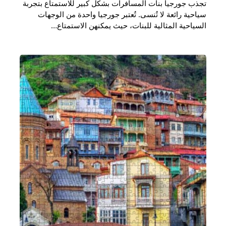
تجذب جورجيا بنات المسافرات بشكل كبير للاستمتاع بتجربة
سياحية رائعة لا تُنسى. تُعتبر جورجيا واحدة من الوجهات
السياحية المثالية للبنات، حيث يمكنهن الاستمتاع…