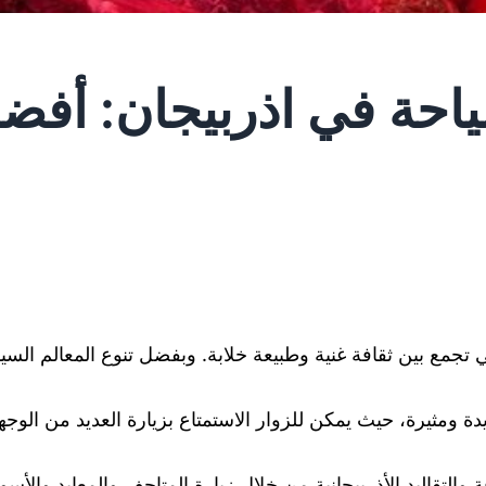
حة في اذربيجان: أفضل
تي تجمع بين ثقافة غنية وطبيعة خلابة. وبفضل تنوع المعالم الس
ومثيرة، حيث يمكن للزوار الاستمتاع بزيارة العديد من الوجها
والتقاليد الأذربيجانية من خلال زيارة المتاحف والمعابد والأسوا