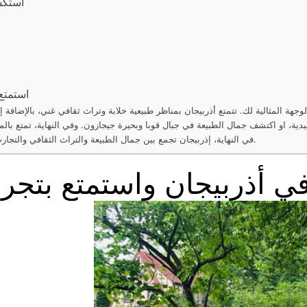
استكش
استمتع 
جهة المثالية لك. تتمتع أذربيجان بمناظر طبيعية خلابة وتراث ثقافي غني، بالإضافة
دية، او اكتشف جمال الطبيعة في جبال قوبا وبحيرة جيجازون. وفي النهاية، تمتع بالمأك
في النهاية، إذربيجان تجمع بين جمال الطبيعة والتراث الثقافي والتجارب السياحية المميزة، مما يجعلها وجهة سياحية لا تنسى.
 أذربيجان واستمتع بتجرب