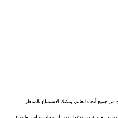
ن جميع أنحاء العالم. يمكنك الاستمتاع بالمناظر
جارب فريدة من نوعها. تتميز أذربيجان بمناظر طبيعية