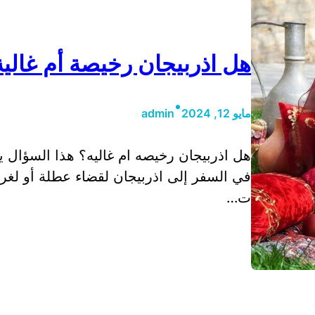
هل اذربيجان رخيصة أم غالية
•
مايو 12, 2024
admin
هل اذربيجان رخيصه ام غاليه؟ هذا السؤال يث
في السفر إلى اذربيجان لقضاء عطلة أو لغر
ت…