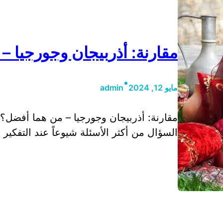
مقارنة: أذربيجان وجورجيا –
•
مايو 12, 2024
admin
مقارنة: أذربيجان وجورجيا – من هما أفضل؟ ا
السؤال من أكثر الأسئلة شيوعاً عند التفكي